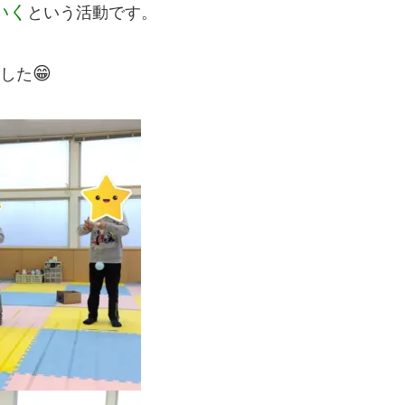
いく
という活動です。
😁
した