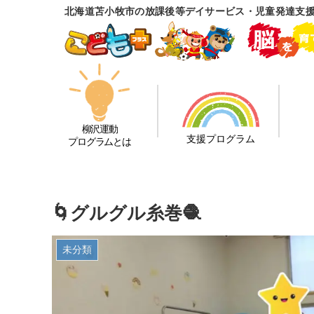
北海道苫小牧市の放課後等デイサービス・児童発達支
柳沢運動
支援プログラム
プログラムとは
🌀グルグル糸巻🧶
未分類