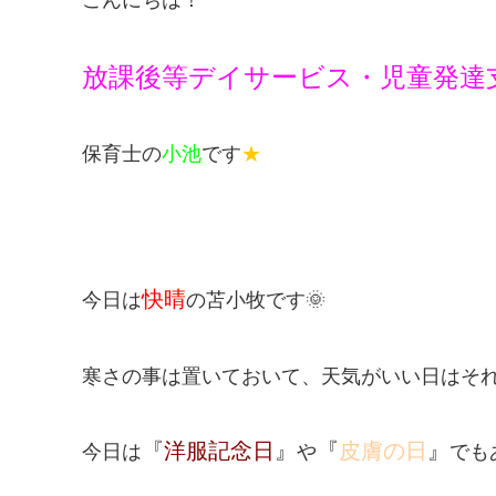
放課後等デイサービス・児童発達
保育士の
小池
です
★
快晴
今日は
の苫小牧です🌞
寒さの事は置いておいて、天気がいい日はそ
『
洋服記念日
』
『
皮膚の日
』
今日は
や
でも