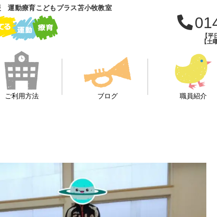
援 運動療育こどもプラス苫小牧教室
01
【平日
【土曜
ご利用方法
ブログ
職員紹介