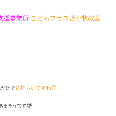
支援事業所
こどもプラス苫小牧教室
気持ちいですね😄
れだけで
🤓
あるそう
です