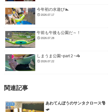
今年初の水遊び🏊
2026.07.17
午前も午後も公園だ～！
2026.07.28
しまうま公園~part２~🦓
2026.07.22
関連記事
あわてんぼうのサンタクロース🎅
未分類
🛷