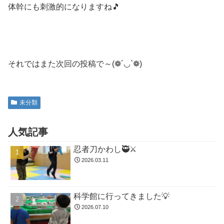
体幹にも刺激的になりますね🎵
それではまた次回の投稿で～(❁´◡`❁)
未分類
人気記事
忍者刀かわし🥷⚔️
2026.03.11
科学館に行ってきました💡
2026.07.10