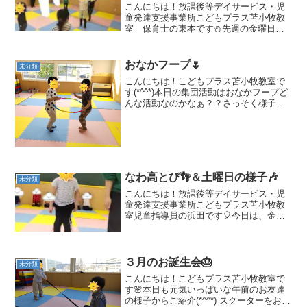
こんにちは！放課後等デイサービス・児
童発達支援事業所こどもプラス苫小牧教
室 保育士の東本です⛄先週の金曜日の
集団活動をご紹介します🌟🌟金曜日は、
ダンスの日でした🎶🎵あわてんぼうのサ
ンタクロースをみんなで踊りましたよ😊
おなかフープ🌷
未分類
😊 音楽に合わせて踊りま...
こんにちは！こどもプラス苫小牧教室で
す(*^^*)本日の集団活動はおなかフープど
んな活動なのかなぁ？？さっそく様子を
のぞいてみましょう🎵ペアで行う活動
で、おなかでフープをはさみカニ歩きで
横に進みます🦀落とさないようにちょっ
とフープを押すこと...
なわ高とび👣＆土曜日の様子🎶
未分類
こんにちは！放課後等デイサービス・児
童発達支援事業所こどもプラス苫小牧教
室児童指導員の浜田です🎈今日は、金曜
日と土曜日の様子をご紹介します💭金曜
日の集団活動は、なわ高とびでした👣跳
ぶ時はつま先立ち・着地は足の裏全てを
付けて着地します✨まずは...
３月のお誕生会🎂
未分類
こんにちは！こどもプラス苫小牧教室で
す🌸本日も元気いっぱいな午前のお友達
の様子からご紹介(*^^*) スクーターをお友