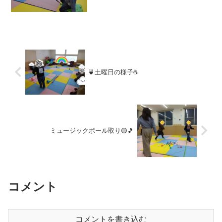
達同士で引っ張り合って電車ごっこ🚋人
気の車両なので次から次へとお客さんが
絶えませんでした🥰集団活動はフープジ
ャンプ！ご挨拶...
🍵土曜日の様子☕
ミュージックボール取り🟡🎵
コメント
コメントを書き込む