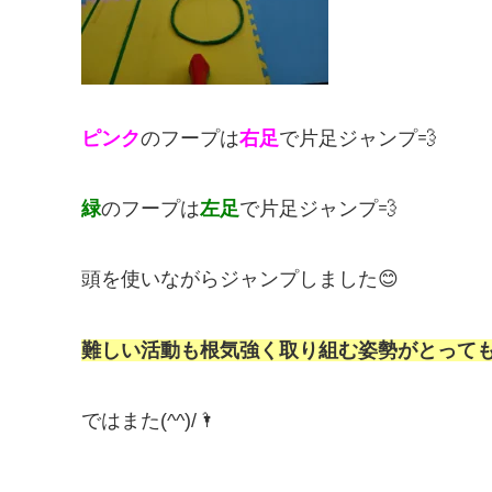
ピンク
のフープは
右足
で片足ジャンプ💨
緑
のフープは
左足
で片足ジャンプ💨
頭を使いながらジャンプしました😊
難しい活動も根気強く取り組む姿勢がとっても素
ではまた(^^)/🌂