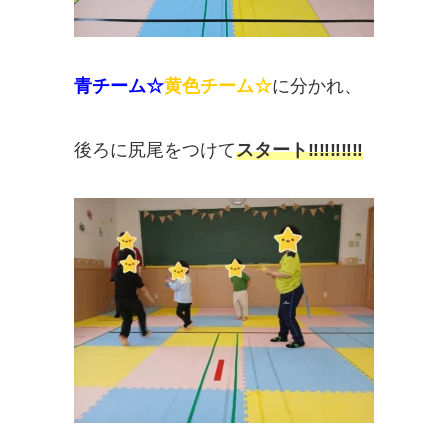
青チーム☆
黄色チーム☆
に分かれ、
後ろに尻尾をつけて
スタート‼️‼️‼️‼️‼️