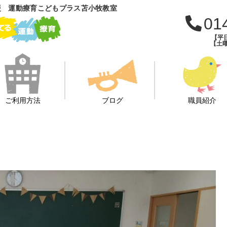
援 運動療育こどもプラス苫小牧教室
01
【平日
【土曜
ご利用方法
ブログ
職員紹介