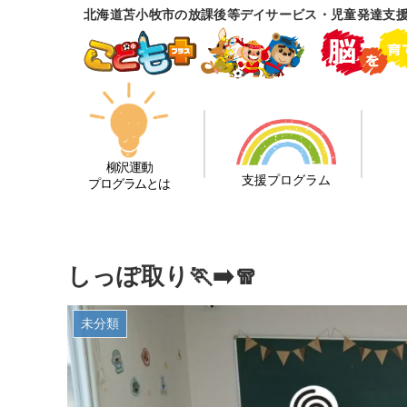
北海道苫小牧市の放課後等デイサービス・児童発達支
柳沢運動
支援プログラム
プログラムとは
しっぽ取り🏃‍➡️🧣
未分類