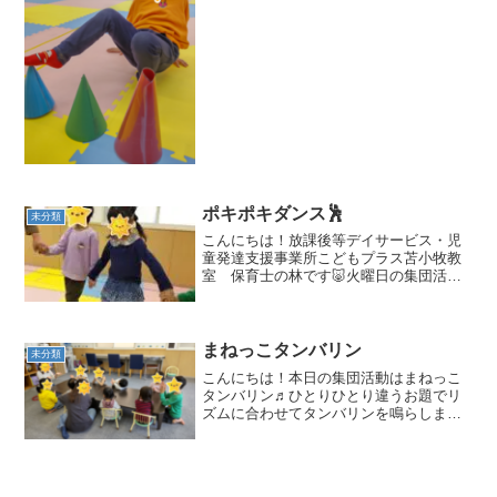
コーンにタッチ👣耳を...
ポキポキダンス🕺
未分類
こんにちは！放課後等デイサービス・児
童発達支援事業所こどもプラス苫小牧教
室 保育士の林です🐷火曜日の集団活動
は「ポキポキダンス」を行いました。輪
になり手を繋いで右手・左手・右足・左
足の確認をしますその後音楽に合わせて
踊りました！スタッフを見...
まねっこタンバリン
未分類
こんにちは！本日の集団活動はまねっこ
タンバリン♬ひとりひとり違うお題でリ
ズムに合わせてタンバリンを鳴らします♪
むずかしかったけどみんな上手にできま
した(^^♪＊運動のお部屋＊フラフープで
あそんだり♬ホッピングであそんだり♬
手をつないでスキッ...