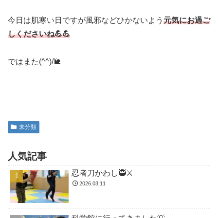
今日は肌寒い日ですが風邪などひかないよう
元気にお過ご
しくださいね💪💪
ではまた(^^)/🐌
未分類
人気記事
忍者刀かわし🥷⚔️
2026.03.11