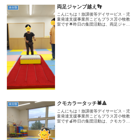
両足ジャンプ越え👣
未分類
こんにちは！放課後等デイサービス・児
童発達支援事業所こどもプラス苫小牧教
室です🌟昨日の集団活動は、両足ジャン
プ越え（跳び箱）でした🎵一段のとび箱
を、助走をつけずに飛び越えます❕せーの
っ❕ジャンプ‼️しっかりと両足で跳び越え
ることができました...
クモカラータッチ🕷🔺
未分類
こんにちは！放課後等デイサービス・児
童発達支援事業所こどもプラス苫小牧教
室です🍎昨日の集団活動は、クモカラー
タッチでした❣❣久しぶりに行う”クモ”で
したがみんなしっかり覚えていました👑
今回は、片足を上げて指示されたカラー