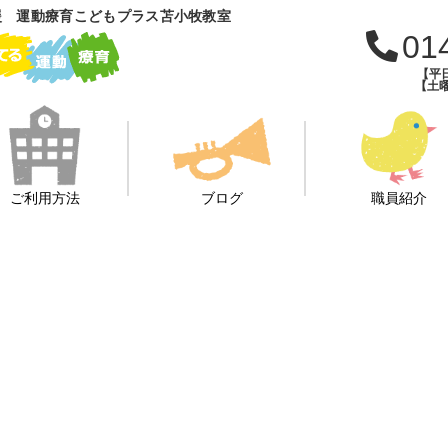
援 運動療育こどもプラス苫小牧教室
01
【平日
【土曜
ご利用方法
ブログ
職員紹介