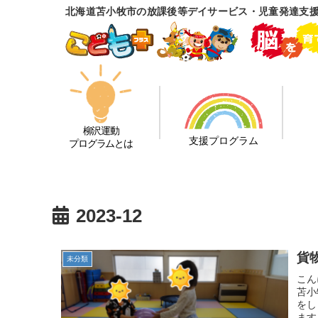
北海道苫小牧市の放課後等デイサービス・児童発達支
柳沢運動
支援プログラム
プログラムとは
2023-12
貨
未分類
こん
苫小
をし
ます