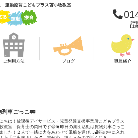
援 運動療育こどもプラス苫小牧教室
01
【平日
【土曜
ご利用方法
ブログ
職員紹介
物列車ごっこ🚃
にちは！放課後デイサービス・児童発達支援事業所こどもプラス
牧教室 保育士の岡田です😄🚆昨日の集団活動は貨物列車ごっこ
ました！２人で一緒に力をあわせて風船を運び…🚉箱の中に入れ
！上手に出来ました💕🛷雪が少し積もったので近くにあ...