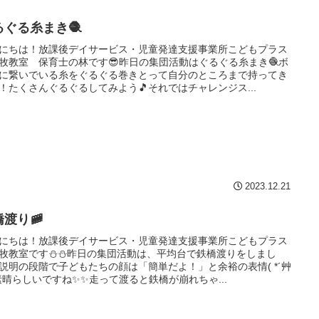
るぐる糸まき🧶
にちは！放課後デイサービス・児童発達支援事業所こどもプラス
牧教室 保育士の林です😎昨日の集団活動はぐるぐる糸まき🧶ボ
に繋いでいる糸をぐるぐる巻きとって自分のところまで持ってき
！たくさんぐるぐるしてみよう🎵それではチャレンジス...
2023.12.21
橋渡り🚞
にちは！放課後デイサービス・児童発達支援事業所こどもプラス
牧教室です⛄⛄昨日の集団活動は、平均台で鉄橋渡りをしまし
説明の段階で子どもたちの顔は「簡単だよ！」と余裕の表情( *´艸
素晴らしいですね✨✨走って渡ると鉄橋が崩れちゃ...