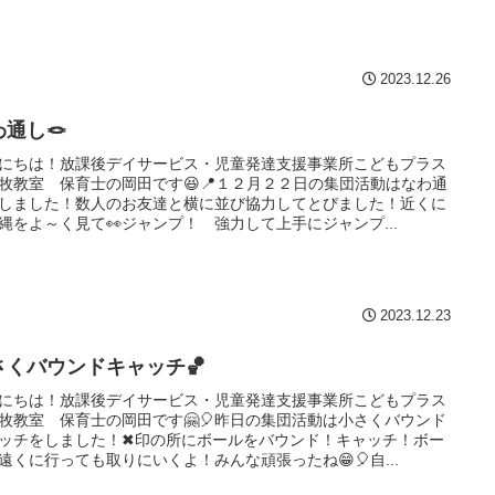
2023.12.26
わ通し🪢
にちは！放課後デイサービス・児童発達支援事業所こどもプラス
牧教室 保育士の岡田です😆📍１２月２２日の集団活動はなわ通
しました！数人のお友達と横に並び協力してとびました！近くに
縄をよ～く見て👀ジャンプ！ 強力して上手にジャンプ...
2023.12.23
さくバウンドキャッチ🏀
にちは！放課後デイサービス・児童発達支援事業所こどもプラス
牧教室 保育士の岡田です🤗🎈昨日の集団活動は小さくバウンド
ッチをしました！✖印の所にボールをバウンド！キャッチ！ボー
遠くに行っても取りにいくよ！みんな頑張ったね😁🎈自...