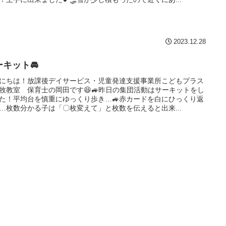
2023.12.28
ーキット🚘
にちは！放課後デイサービス・児童発達支援事業所こどもプラス
牧教室 保育士の岡田です😆🚙昨日の集団活動はサーキットをし
た！平均台を慎重にゆっくり歩き…🚙赤カードを白にひっくり返
…枚数分かる子は「〇枚変えて」と枚数を伝えると出来...