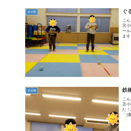
ぐ
未分類
こん
苫小
ール
ます
鉄
未分類
こん
苫小
た！
｀)