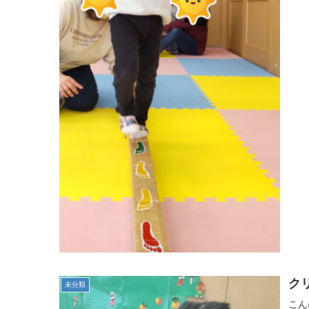
ク
未分類
こん