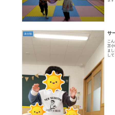
サ
未分類
こん
苫小
まし
して