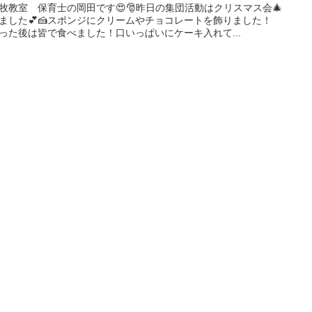
牧教室 保育士の岡田です😍🎅昨日の集団活動はクリスマス会🎄
ました💕🍰スポンジにクリームやチョコレートを飾りました！
作った後は皆で食べました！口いっぱいにケーキ入れて...