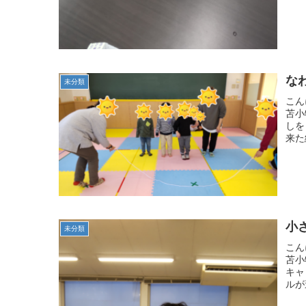
な
未分類
こん
苫小
しを
来た
小
未分類
こん
苫小
キャ
ルが