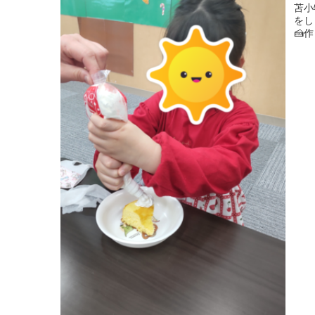
苫小
をし
🍰