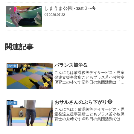
しまうま公園~part２~🦓
2026.07.22
関連記事
バランス競争💪
未分類
こんにちは放課後等デイサービス・児童
発達支援事業所こどもプラス苫小牧教室
保育士の林です🐷昨日の集団活動は「バ
ランス競争」を行いました！身体をVの字
に曲げキープしますその時なるべく膝や
腕はまっすぐに伸ばしましょう(*'▽')誰が
最後までスキー...
おサルさんのぶら下がり🐵
未分類
こんにちは！放課後等デイサービス・児
童発達支援事業所こどもプラス苫小牧保
育士の糸﨑です🦥昨日の集団活動では、
おサルさんのぶら下がり🐵でした(^^ゞ鉄
棒を両手でしっかり掴み、足を曲げてぶ
ら下がる🙌５秒間⏳頑張ってぶら下がるこ