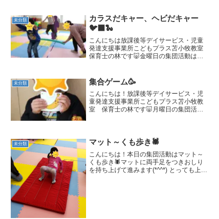
カラスだキャー、ヘビだキャー
未分類
🐦‍⬛🐍
こんにちは放課後等デイサービス・児童
発達支援事業所こどもプラス苫小牧教室
保育士の林です🐷金曜日の集団活動は
「カラスだキャー、ヘビだキャー」でし
た！プールスティックをカラスとヘビに
見立てカラスならしゃがみ🐦‍⬛ヘビなら
集合ゲーム🥳
未分類
ジャンプ🐍判断力・ジャン...
こんにちは！放課後等デイサービス・児
童発達支援事業所こどもプラス苫小牧教
室 保育士の林です🐷月曜日の集団活動
は「集合ゲーム」を行いました！子ども
達はそれぞれチームに分かれますスタッ
フが「〇〇チームは〇〇に移動してくだ
さい」と指示を出します子...
マット～くも歩き🕷
未分類
こんにちは！本日の集団活動はマット～
くも歩き🕷マットに両手足をつきおしり
を持ち上げて進みます(*^^*) とっても上手
～！！！✨✨後ろ向きに歩くのは少し怖い
お友達も、スタッフが横について一緒に
進みます！ゴールまでがんばれ～📣🚩進
むことが少し...