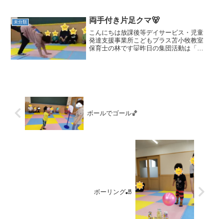
両手付き片足クマ🐻
未分類
こんにちは放課後等デイサービス・児童
発達支援事業所こどもプラス苫小牧教室
保育士の林です🐷昨日の集団活動は「両
手付き片足クマ」でした！始めに職員か
ら手本やポイントなどの説明を聞きま
す！お母さん座りが上手になった子ども
たち皆かっこいい姿で話しを...
ボールでゴール🏀
ボーリング🎳