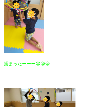
捕まったーーー😫😫😫