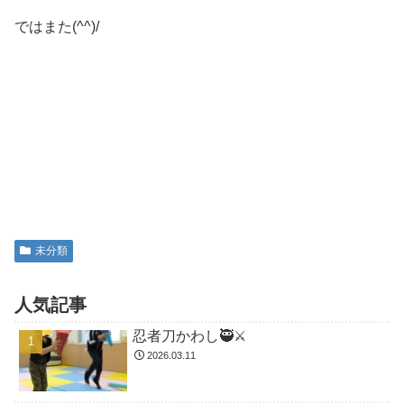
ではまた(^^)/
未分類
人気記事
忍者刀かわし🥷⚔️
2026.03.11