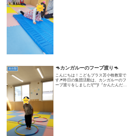
たクマさんになりきってみよう！それで
は、チャレンジスタート🔥🔥 今日の活動
はちょっと難しそうな様...
🦘カンガルーのフープ渡り🦘
未分類
こんにちは！こどもプラス苫小牧教室で
す🎆昨日の集団活動は、カンガルーのフ
ープ渡りをしました!(^^)!『かんたんだよ
～』『できるよ～』の声が続出でした🦘
両足を揃えてぴょんぴょん(^^♪ぴょん🎵
大きいカンガルーさんもできました!(^^)!
カン...