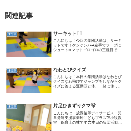
関連記事
サーキット🤸‍♀️
未分類
こんにちは！今回の集団活動は、サーキ
ットです！ケンケンパ➡左手でフープに
シュート➡マットゴロゴロの三種目で行
いました！まずはケンケンパをして🏃‍♂️次
は左手でシュート🏀最後はゴロゴロ～➰
上手です👏😊小さいお友達から小学生ま
で、みんな楽しそう...
なわとびクイズ
未分類
こんにちは！本日の集団活動はなわとび
クイズなわ飛びでジャンプをしながらク
イズに答える運動頭と体、一緒に使って
みよう！！お題は「色を2つ答えてね」ジ
ャンプしながら上手に答えられたよ♪お兄
さんになると問題もレベルアップ！さす
がです👏✨～今日の1...
片足ひきずりクマ🐻
未分類
こんにちは！放課後等デイサービス・児
童発達支援事業所こどもプラス苫小牧教
室 保育士の林です😎本日の集団活動は
片足ひきずりクマ🐻足を怪我してしまっ