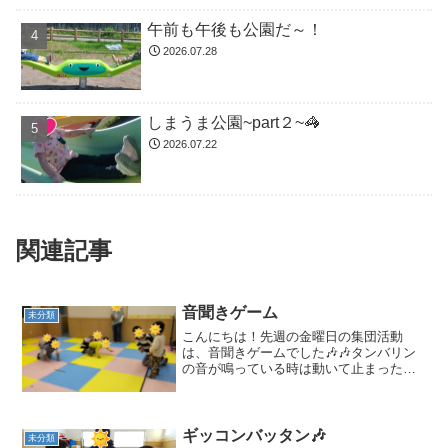
午前も午後も公園だ～！
2026.07.28
しまうま公園~part２~🦓
2026.07.22
関連記事
音聞きゲーム
未分類
こんにちは！先週の金曜日の集団活動
は、音聞きゲームでした🎶🎶タンバリン
の音が鳴っている時は動いて止まったら
ストップ❢する活動です😆今回は、動物
などのマネをしながら動きました(*'▽')犬
歩きをしたり、、、カエルジャンプ🐸わ
に歩き🐊なぜか密集...
ギッコンバッタン🎶
未分類