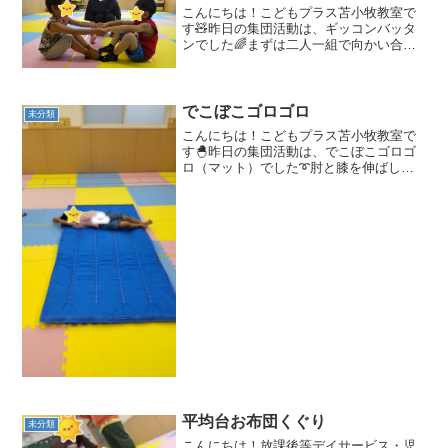
こんにちは！こどもプラス苫小牧教室で
す🧸昨日の集団活動は、ギッコンバッタ
ンでした🌈まずは二人一組で向かい合っ
て両手を繋ぎます☺️その後「ギッコンバ
ッタン」の掛け声に合わせ体を前後に動
かします🎶 🎵ギッコンバッタン🎵やっ
ているお友達だけではな...
でこぼこゴロゴロ
未分類
こんにちは！こどもプラス苫小牧教室で
す🐣昨日の集団活動は、でこぼこゴロゴ
ロ（マット）でした➰肘と膝を伸ばして
転がり、小さなお山を越えていきます🗻
写真ではあまりお山がわからず簡単そう
に見えますが、これが意外と難しいので
す‼️せーの、よいしょ❕...
平均台お布団くぐり
未分類
こんにちは！放課後等デイサービス・児