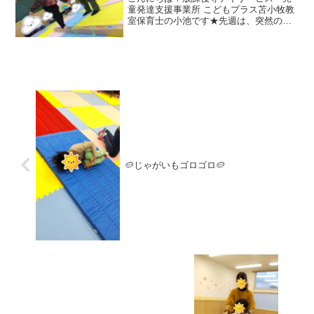
童発達支援事業所 こどもプラス苫小牧教
室保育士の小池です★先週は、突然の雪
に驚きましたね😨土曜日は、タイヤ交換
をする方も沢山いらっしゃったようでし
た🚗早めの備え、大事ですね👍それで
は、金曜日と土曜日の様子...
🥔じゃがいもゴロゴロ🥔