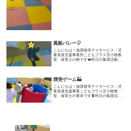
風船バレー🎈
未分類
こんにちは！放課後等デイサービス・児
童発達支援事業所こどもプラス苫小牧教
室 保育士の林です🐖昨日の集団活動は
「風船バレー」を行いました(*'▽')この運
動遊びでは…瞬発力・空間認知力などが
育まれます💪✨今回は３回以内に相手コ
ートに返す黒い線...
煙突ゲーム🏭
未分類
こんにちは！放課後等デイサービス・児
童発達支援事業こどもプラス苫小牧教
室 保育士の東本です🍫昨日の集団活動
は、『煙突ゲーム』をしました😄マット
を煙突に見立てて、マットの中に職員、
マットの外に子どもたちが配置されボー
ルの出し入れを行いそれぞれ...