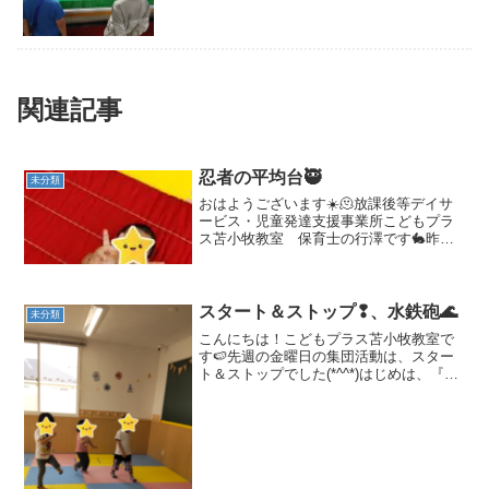
関連記事
忍者の平均台🥷
未分類
おはようございます☀️🫠放課後等デイサ
ービス・児童発達支援事業所こどもプラ
ス苫小牧教室 保育士の行澤です🐇昨日
は送迎中、急に風が強くなり揺られなが
ら運転していた日でした🍃🌟昨日の様子
🌟集団活動の前にマット運動をして遊び
ました！亀のポーズをと...
スタート＆ストップ❢、水鉄砲🌊
未分類
こんにちは！こどもプラス苫小牧教室で
す🍉先週の金曜日の集団活動は、スター
ト＆ストップでした(*^^*)はじめは、『ス
トップ』の声に反応できませんでしたが
繰り返すうちに止まれるようになったこ
どもたち😄スタート！！歩いて移動する
お約束も守れてい...