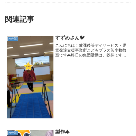
関連記事
すずめさん🐦
未分類
こんにちは！放課後等デイサービス・児
童発達支援事業所こどもプラス苫小牧教
室です🦇昨日の集団活動は、鉄棒ですず
めさんでした😆みんな真剣に説明を聞い
て、お手本を見ていました👏👏腕をピン
と伸ばして…『すずめさんはお空を見る
よ』あごを上げて…足を揃...
製作🎄
未分類