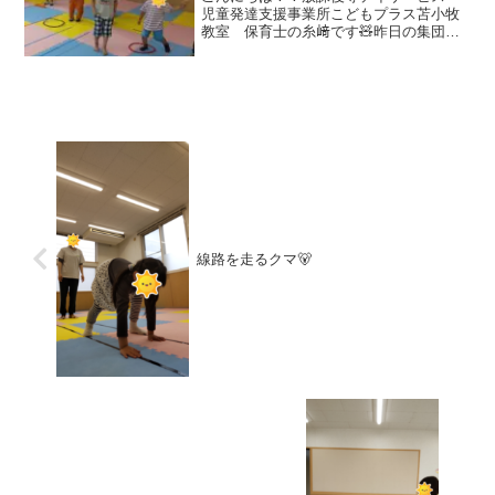
児童発達支援事業所こどもプラス苫小牧
教室 保育士の糸﨑です🧸昨日の集団活
動は【カンガルー色探し】でした🦘色を
探し、カンガルージャンプで移動します‼️
カンガルージャンプは、両足を揃えてジ
ャンプします🪽色を見...
線路を走るクマ🐻