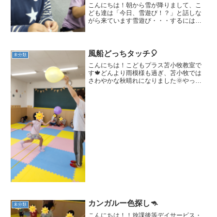
こんにちは！朝から雪が降りまして、こ
ども達は「今日、雪遊び！？」と話しな
がら来ています雪遊び・・・するにはも
う少し降ってからだね～⛄雪が積もるの
が待ちきれない様子でした(*^^*)本日の集
団活動は製作🎄２グループに分かれてサ
ンタさんとトナカ...
風船どっちタッチ🎈
未分類
こんにちは！こどもプラス苫小牧教室で
す🍁どんより雨模様も過ぎ、苫小牧では
さわやかな秋晴れになりました🌞やっぱ
り秋なのか気温はぐっと下がり夕方は肌
寒く感じますね・・・季節の変わり目は
風邪をひきやすい時期です体調管理には
気を付けて楽しい秋を過ご...
カンガルー色探し🦘
未分類
こんにちは！！放課後等デイサービス・