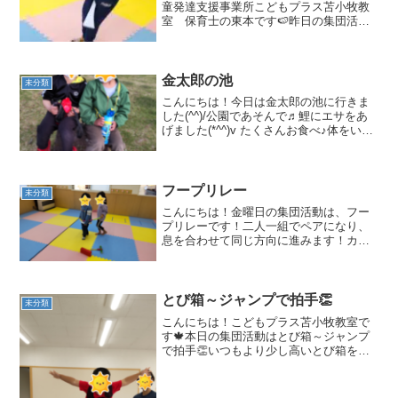
童発達支援事業所こどもプラス苫小牧教
室 保育士の東本です🍉昨日の集団活動
は、お使いカンガルーでした🦘🦘両ひざ
を離さずにくっつけてジャンプするのが
苦手な子どもたちですが少しずつできる
ようになってきています😊...
金太郎の池
未分類
こんにちは！今日は金太郎の池に行きま
した(^^)/公園であそんで♬鯉にエサをあ
げました(*^^)v たくさんお食べ♪体をいっ
ぱい動かしてあそびました！
フープリレー
未分類
こんにちは！金曜日の集団活動は、フー
プリレーです！二人一組でペアになり、
息を合わせて同じ方向に進みます！カー
ブも二人で上手に曲がることができまし
た✨こちらのペアは…👀 お兄さんが年
下のお友達をリードしてくれています😊
👏みんなニコニコ楽しそう...
とび箱～ジャンプで拍手👏
未分類
こんにちは！こどもプラス苫小牧教室で
す🍁本日の集団活動はとび箱～ジャンプ
で拍手👏いつもより少し高いとび箱を用
意してみました！それでは、チャレンジ
スタート🔥🔥 両手を大きく広げて「パン
ッ！」と拍手！！着地前に手を叩く事が