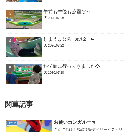
午前も午後も公園だ～！
2026.07.28
しまうま公園~part２~🦓
2026.07.22
科学館に行ってきました💡
2026.07.10
関連記事
お使いカンガルー🦘
未分類
こんにちは！放課後等デイサービス・児