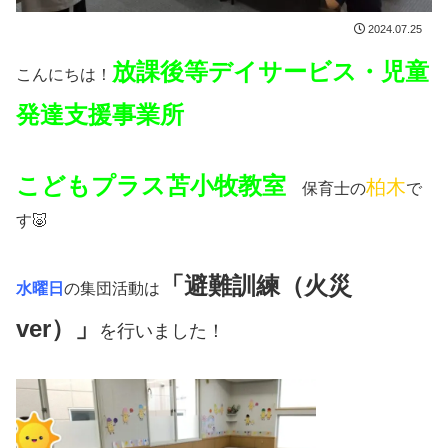
2024.07.25
放課後等デイサービス・児童
こんにちは！
発達支援事業所
こどもプラス苫小牧教室
柏木
保育士の
で
す🐷
「避難訓練（火災
水曜日
の集団活動は
ver）」
を行いました！