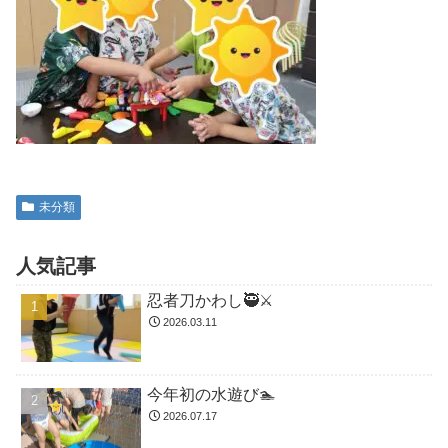
未分類
人気記事
忍者刀かわし🥷⚔️
2026.03.11
今年初の水遊び🏊
2026.07.17