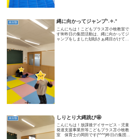
縄に向かってジャンプ°˖✧˖°
未分類
こんにちは！こどもプラス苫小牧教室で
す🌺昨日の集団活動は、縄に向かってジ
ャンプをしました🙌🙌さぁ縄目がけて大
きくジャンプ☆彡少し高かったけど見事
タッチできました(≧▽≦)ターッチ🙌届か
ないよ～と言いながらも諦めずにチャレ
ンジする姿とってもか...
しりとり大縄跳び🤩
未分類
こんにちは！放課後デイサービス・児童
発達支援事業所等こどもプラス苫小牧教
室 保育士の岡田です(*^^*)昨日の集団活