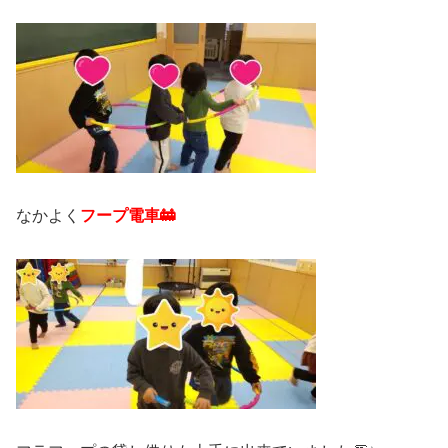
なかよく
フープ電車🚋