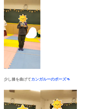
少し膝を曲げて
カンガルーのポーズ🦘