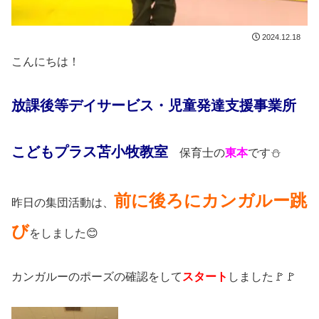
2024.12.18
こんにちは！
放課後等デイサービス・児童発達支援事業所
こどもプラス苫小牧教室
保育士の
東本
です⛄
前に後ろにカンガルー跳
昨日の集団活動は、
び
をしました😊
カンガルーのポーズの確認をして
スタート
しました🚩🚩