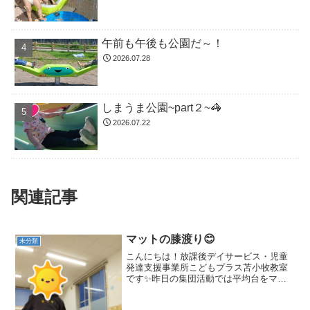
午前も午後も公園だ～！
2026.07.28
しまうま公園~part２~🦓
2026.07.22
関連記事
マットの膝渡り😊
未分類
こんにちは！放課後デイサービス・児童
発達支援事業所こどもプラス苫小牧教室
です✨昨日の集団活動では平均台をマッ
トの下に置きマットの膝渡りをしまし
た！膝をたててゆっくり歩いて…落ちて