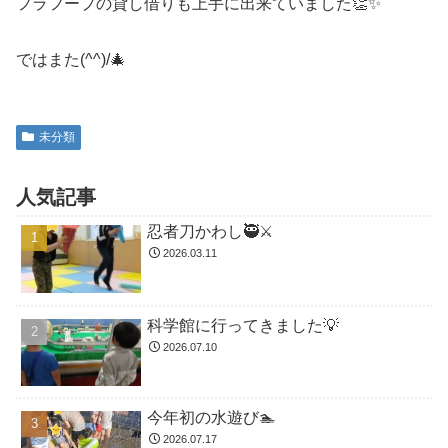
フラフープの貸し借りも上手に出来ていました👏✨
ではまた(^^)/🎄
未分類
人気記事
忍者刀かわし🥷⚔️
2026.03.11
科学館に行ってきました💡
2026.07.10
今年初の水遊び🏊
2026.07.17