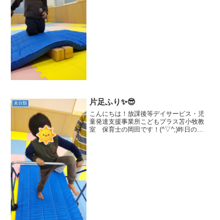
も大丈夫！挑戦するよ！😁最後まで渡れ
たよ 💖😊自由遊びではブロ...
片足ふり✨😎
未分類
こんにちは！放課後等デイサービス・児
童発達支援事業所こどもプラス苫小牧教
室 保育士の岡田です！(^▽^;)昨日の夜
雨凄かったですね！今日の朝も雨が降っ
て悪天候で残念です💦明日は晴れてほし
いです！😆昨日の集団活動は片足ふりを
しました！鉄棒に片...