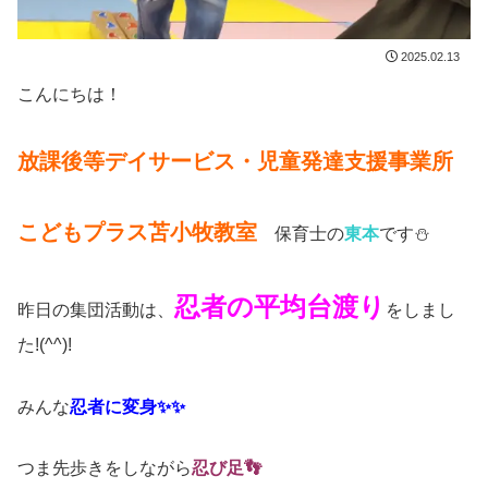
2025.02.13
こんにちは！
放課後等デイサービス・児童発達支援事業所
こどもプラス苫小牧教室
保育士の
東本
です⛄
忍者の平均台渡り
昨日の集団活動は、
をしまし
た!(^^)!
みんな
忍者に変身✨✨
つま先歩きをしながら
忍び足👣