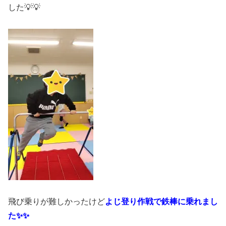
した💡💡
飛び乗りが難しかったけど
よじ登り作戦で鉄棒に乗れまし
た✨✨