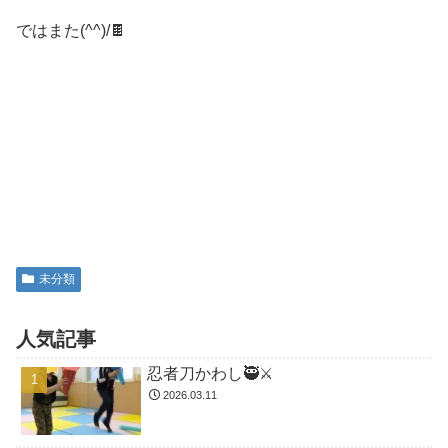
ではまた(^^)/🍫
未分類
人気記事
忍者刀かわし🥷⚔️
2026.03.11