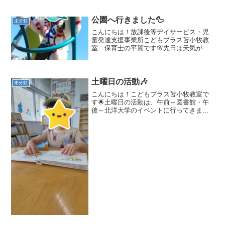
公園へ行きました🦆
未分類
こんにちは！放課後等デイサービス・児
童発達支援事業所こどもプラス苫小牧教
室 保育士の平賀です🌸先日は天気が良
く、雲がほとんどない青空が広がってい
ました☀️ですが４月に入りましたが、ま
だまだ風は冷たいので体調には気を付け
て元気に過ごしていきま...
土曜日の活動🎶
未分類
こんにちは！こどもプラス苫小牧教室で
す🌟土曜日の活動は、午前～図書館・午
後～北洋大学のイベントに行ってきまし
た🚗苫小牧教室では、運動前・昼食後な
ど、ほぼ毎日読書の時間があります📚そ
の時に読む本を図書館で借りているの
で、この日はみんなで本を選...