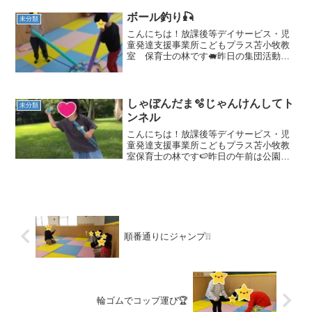
ボール釣り🎣
未分類
こんにちは！放課後等デイサービス・児
童発達支援事業所こどもプラス苫小牧教
室 保育士の林です🐖昨日の集団活動は
「ボール釣り」を行いました(*'▽')この運
動遊びでは…集中力・握力・力加減が育
まれます💪✨Pointは「ついたことを確認
してから持...
しゃぼんだま🫧じゃんけんしてト
未分類
ンネル
こんにちは！放課後等デイサービス・児
童発達支援事業所こどもプラス苫小牧教
室保育士の林です🍉昨日の午前は公園へ
しゃぼん玉をしに出掛けました🚙大きな
樹の下にちょうど日陰があったので、涼
しく遊べましたよ(*^^*)ふーっとゆっくり
息を吹きかけて上...
順番通りにジャンプ❕❕
輪ゴムでコップ運び🏆