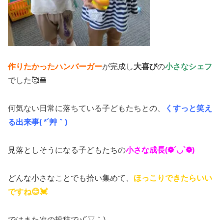
作りたかったハンバーガー
が完成し
大喜び
の
小さなシェフ
でした🥰🍔
何気ない日常に落ちている子どもたちとの、
くすっと笑え
る出来事( *´艸｀)
見落としそうになる子どもたちの
小さな成長(❁´◡`❁)
どんな小さなことでも拾い集めて、
ほっこりできたらいい
ですね😊💓
ではまた次の投稿で♪(´▽｀)