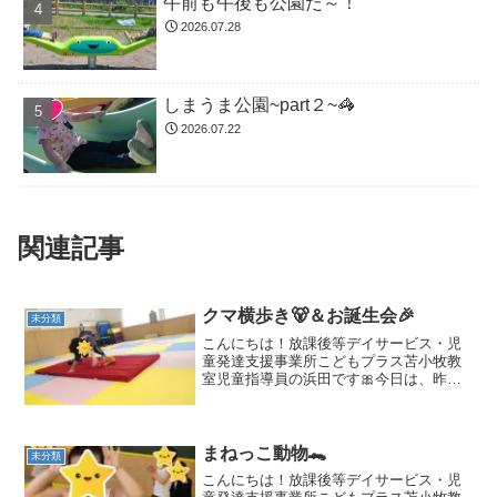
午前も午後も公園だ～！
2026.07.28
しまうま公園~part２~🦓
2026.07.22
関連記事
クマ横歩き🐻＆お誕生会🎉
未分類
こんにちは！放課後等デイサービス・児
童発達支援事業所こどもプラス苫小牧教
室児童指導員の浜田です🎀今日は、昨日
の午前中の様子からご紹介いたします🌈
午前中の集団活動は、クマ横歩きを行い
ました🐻クマの態勢になり、横に歩きま
す🎶障害物にぶつからない...
まねっこ動物🐊
未分類
こんにちは！放課後等デイサービス・児