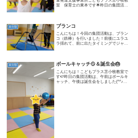
童発達支援事業所こどもプラス苫小牧教
室 保育士の東本です🌟昨日の集団活動
は、まねっこ動物でした🤩🤩何の動物か
わかるかな❓❓クイズをしながら取り組み
ましたよ(*^^*)✨うさぎ🐰 ぞう🐘わに🐊
かえる🐸へび🐍...
ブランコ
未分類
こんにちは！今回の集団活動は、ブラン
コ（鉄棒）を行いました！前後にユラユ
ラ揺れて、前に出たタイミングでジャン
プするという活動内容です！見本を見せ
てくれた小学生のお兄さん😃まずはユラ
ユラ揺れて…ジャンプ！！👏 そのあと
にやってくれたお友達もみ...
ボールキャッチ🥎＆誕生会🎂
未分類
こんにちは！こどもプラス苫小牧教室で
す🍉昨日の集団活動は、午前はボールキ
ャッチ、午後は誕生会をしました(^^♪午
前は、どこにとんでくるかわからないボ
ールをキャッチしました😊 ボールをよく
見てキャッチができました!(^^)!午後は７
月生まれさ...