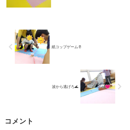
紙コップゲーム🥛
波から逃げろ🌊
コメント