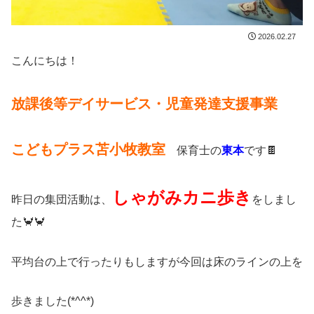
2026.02.27
こんにちは！
放課後等デイサービス・児童発達支援事業
こどもプラス苫小牧教室
保育士の
東本
です🍫
しゃがみカニ歩き
昨日の集団活動は、
をしまし
た🦀🦀
平均台の上で行ったりもしますが今回は床のラインの上を
歩きました(*^^*)