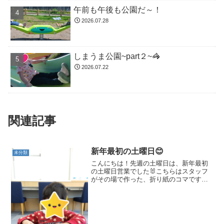
午前も午後も公園だ～！
2026.07.28
しまうま公園~part２~🦓
2026.07.22
関連記事
新年最初の土曜日😊
未分類
こんにちは！先週の土曜日は、新年最初
の土曜日営業でした🐰こちらはスタッフ
がその場で作った、折り紙のコマです✨
作っている時から隣で待機し、完成する
とすぐに遊んでいました🎶こちらのお友
達はペットボトルのおもちゃに興味津々
👀この日はずっと手放さず...