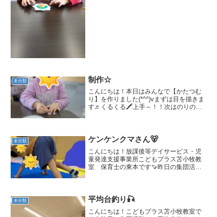
制作☆
未分類
こんにちは！本日はみんなで【かたつむ
り】を作りました(*^^)vまずは目を描きま
す♬くるくる🖍上手～！！次はのりの登
場！！みんな上手に貼ってます。 次
は？？？モールをセロテープで貼りま
す！難しい工程ですがきちんと貼れてい
ました。顔を描いて完...
ケンケンクマさん🐻
未分類
こんにちは！放課後等デイサービス・児
童発達支援事業所こどもプラス苫小牧教
室 保育士の東本です🍠昨日の集団活動
は、マット運動でケンケンクマさんをし
ました🐻🐻まずは、クマさんにへんし～
ん🎵🎶今回のクマさんは、片足を怪我し
ている為ケンケンでしか歩...
平均台釣り🎣
未分類
こんにちは！こどもプラス苫小牧教室で