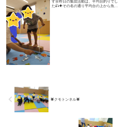
す🌼昨日の集団活動は、平均台釣りでし
た🎣🐠その名の通り平均台の上から魚釣
りをする活動です(*^^*)バランスを取りな
がら釣っていきます❣平均台から落ちた
ら海の中だよ～😢バランスを取りなが
ら…どれにしようか...
🕷クモトンネル🕷