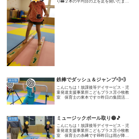
り🚋２本の平均台の上を足を開いたまま
進んでいきます太ももの筋肉を鍛える運
動です！それでは、チャレンジスタート
🔥🔥平均台から落ちてしまわないよう、
ゆっくりゆっくり...
鉄棒でダッシュ＆ジャンプ💨💨
未分類
こんにちは！放課後等デイサービス・児
童発達支援事業所こどもプラス苫小牧教
室 保育士の東本です🍈昨日の集団活動
は、鉄棒でダッシュ＆ジャンプをしまし
た😊 鉄棒を逆手で握り10回足踏みします
👣自分で１０まで数えてダッシュしまし
た(*'▽')10回...
ミュージックボール取り🟡🎵
未分類
こんにちは！放課後等デイサービス・児
童発達支援事業所こどもプラス苫小牧教
室 保育士の糸﨑です🧸昨日は雨が降っ