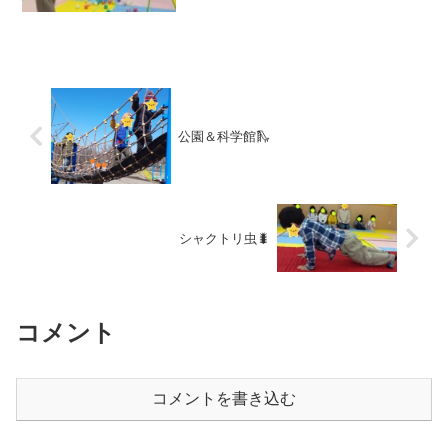
たり止んだり、、、激しく雷⛈️が鳴って
いた時間もありましたね！💦そんな不安
定で薄暗い外のことは気にせず、子ども
たちは元気に活動してい...
公園＆科学館🛝
シャクトリ虫🐛
コメント
コメントを書き込む