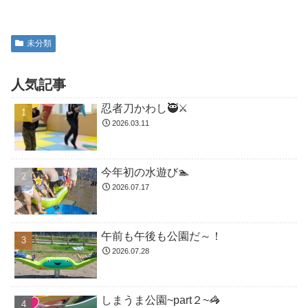
未分類
人気記事
忍者刀かわし🥷⚔️
2026.03.11
今年初の水遊び🏊
2026.07.17
午前も午後も公園だ～！
2026.07.28
しまうま公園~part２~🦓