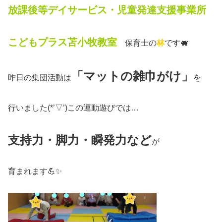
放課後等デイサービス・児童発達支援事業所
こどもプラス苫小牧教室
保育士の
林
です🐖
「マットの雑巾がけ」
昨日の集団活動は
を
行いました(*’▽’)この運動遊びでは…
支持力・脚力・瞬発力など
が
育まれます💪✨