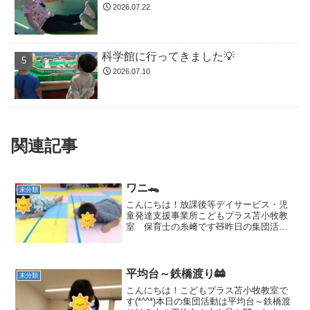
2026.07.22
科学館に行ってきました💡
2026.07.10
関連記事
ワニ🐊
未分類
こんにちは！放課後等デイサービス・児
童発達支援事業所こどもプラス苫小牧教
室 保育士の糸﨑です🧸昨日の集団活動
は【ワニ】でした🐊☆身体面：懸垂力
（引き付ける力）握力、足の指の力、基
礎筋力☆身体のコントロール：足を宙に
上げる、うつ伏せでの動き☆...
平均台～鉄橋渡り🚋
未分類
こんにちは！こどもプラス苫小牧教室で
す(*^^*)本日の集団活動は平均台～鉄橋渡