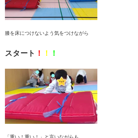
膝を床につけないよう気をつけながら
ス
タート
！
！
！
「重い！重い！」と言いながらも