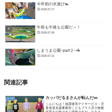
今年初の水遊び🏊
2026.07.17
午前も午後も公園だ～！
2026.07.28
しまうま公園~part２~🦓
2026.07.22
関連記事
カッパだるまさんが転んだ🥒
未分類
こんにちは！放課後等デイサービス・児
童発達支援事業所こどもプラス苫小牧教
保育士の林です🐴突然ですが、だるまさ