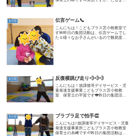
んが転んだはご存知でしょうか？わたし
は子どものころ、外遊びでだるまさんが
転んだや、ケイドロ（ドロケイと言った
りもしますね！）をしてよ...
伝言ゲーム📞
未分類
こんにちは！こどもプラス苫小牧教室で
す🌺昨日の集団活動は、伝言ゲームでし
た☺様々なお子さんがいるので難易度が
かなり高い活動になりましたがみんな集
中して取り組めましたよ🥰🥰2つのチーム
に分かれて行いました✨はじめのお題は
『いちご🍓』！！最後ま...
反復横跳び走り💨💨💨
未分類
こんにちは！放課後等デイサービス・児
童発達支援事業こどもプラス苫小牧教
室 保育士の平賀です🐨昨日の集団活動
では、「反復横跳び走り」を行いまし
た！！この活動では、リズム感・イメー
ジ力・抑制力などが育まれます👣1つのフ
ープに両足が入らないように...
ブラブラ足で拍手👏
未分類
こんにちは❕❕放課後等デイサービス・児童
発達支援事業所こどもプラス苫小牧教室
保育士の糸﨑です🦥昨日の集団活動は