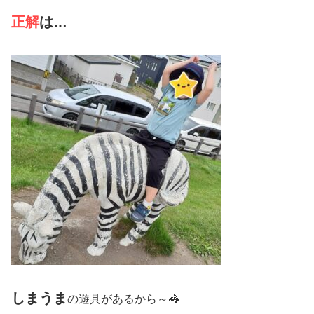
正解
は…
しまうま
の遊具があるから～🦓