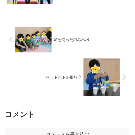
「ブラブラ足で拍手」でした👣👏この遊
びでは、バランス感覚、懸垂力、握力が
育まれます💡まず、鉄棒にぶら下がり、
前後にブラブラします❕...
足を使った積み木🦶
ペットボトル風船🎈
コメント
コメントを書き込む