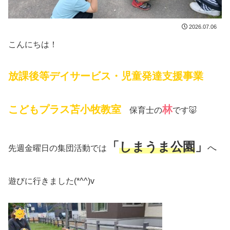
2026.07.06
こんにちは！
放課後等デイサービス・児童発達支援事業
こどもプラス苫小牧教室
林
保育士の
です🐷
「
しまうま公園
」
へ
先週金曜日の集団活動では
遊びに行きました(*^^)v