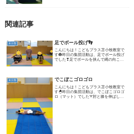
関連記事
足でボール投げ👣
未分類
こんにちは！こどもプラス苫小牧教室で
す🎃昨日の集団活動は、足でボール投げ
でした❣足でボールを挟んで縄の向こう
に投げる活動でした(≧▽≦)挟むまではで
きましたがその後”ボールを投げる”のがな
かなか難しかったです💦💦腕で身体を支
えながらボールを...
でこぼこゴロゴロ
未分類
こんにちは！こどもプラス苫小牧教室で
す🐣昨日の集団活動は、でこぼこゴロゴ
ロ（マット）でした➰肘と膝を伸ばして
転がり、小さなお山を越えていきます🗻
写真ではあまりお山がわからず簡単そう
に見えますが、これが意外と難しいので
す‼️せーの、よいしょ❕...