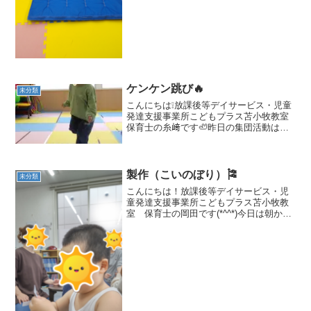
ケンケン跳び🔥
未分類
こんにちは❕放課後等デイサービス・児童
発達支援事業所こどもプラス苫小牧教室
保育士の糸﨑です🦥昨日の集団活動は
「ケンケン跳び」でした❕❕この遊びでは
「バランス感覚」「跳躍力」「空間認知
力」が育まれます💪🌟片足跳びで左右交
互に「リズミカル🎵」に...
製作（こいのぼり）🎏
未分類
こんにちは！放課後等デイサービス・児
童発達支援事業所こどもプラス苫小牧教
室 保育士の岡田です(*^^*)今日は朝から
雨が降り寒いですね体調には気を配りな
がら快適に一日過ごせるようにしていき
たいと思います😊🎏昨日の集団活動は製
作でこいのぼりを...