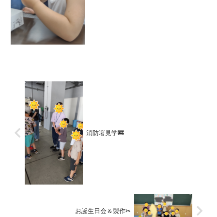
消防署見学🚒
お誕生日会＆製作✂