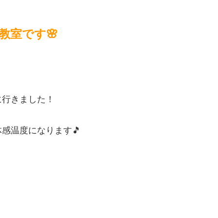
教室です🌸
に行きました！
感温度になります🎵