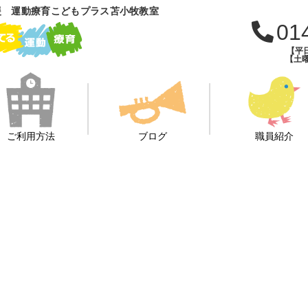
援 運動療育こどもプラス苫小牧教室
01
【平日
【土曜
ご利用方法
ブログ
職員紹介