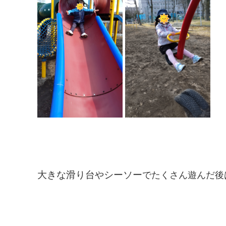
大きな滑り台
シーソー
や
でたくさん遊んだ後