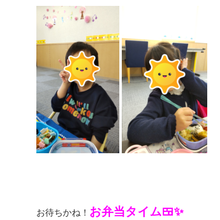
お弁当タイム🍱✨
お待ちかね！