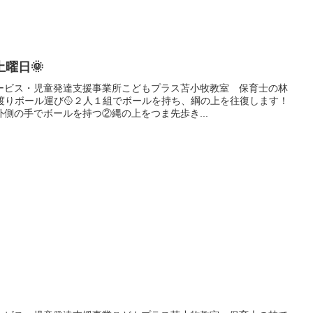
曜日🌞
ービス・児童発達支援事業所こどもプラス苫小牧教室 保育士の林
渡りボール運び🥎２人１組でボールを持ち、綱の上を往復します！
側の手でボールを持つ②縄の上をつま先歩き...