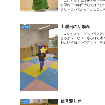
こんにちは！放課後等デイサ
す🐷昨日の集団活動では「ひ
フリ～長い間ぶら下がることの
土曜日の活動💪
未分類
こんにちは！こどもプラス苫小
じるようになり、ちらほら木
わとびや脳トレのプリントを使い
信号渡り🚥
未分類