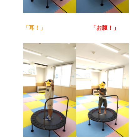
「耳！」
「お腹！」