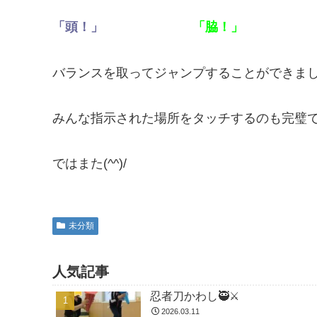
「頭！」
「脇！」
バランスを取ってジャンプすることができました!(
みんな指示された場所をタッチするのも完璧で
ではまた(^^)/
未分類
人気記事
忍者刀かわし🥷⚔️
2026.03.11