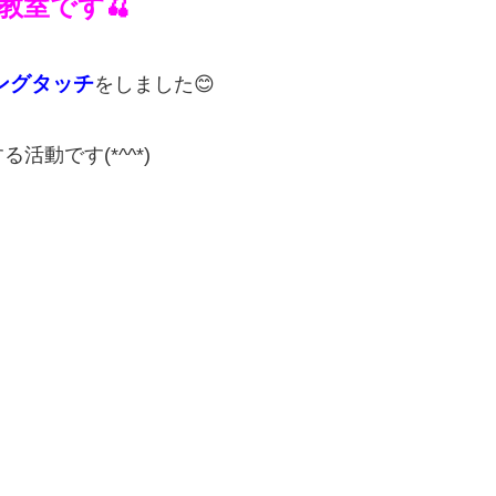
教室です🍒
ングタッチ
をしました😊
動です(*^^*)