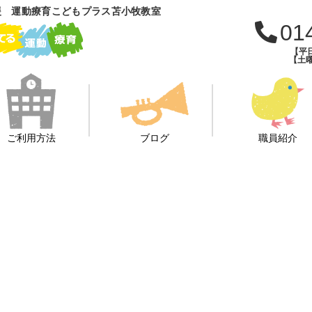
援 運動療育こどもプラス苫小牧教室
01
【平日
【土曜
ご利用方法
ブログ
職員紹介