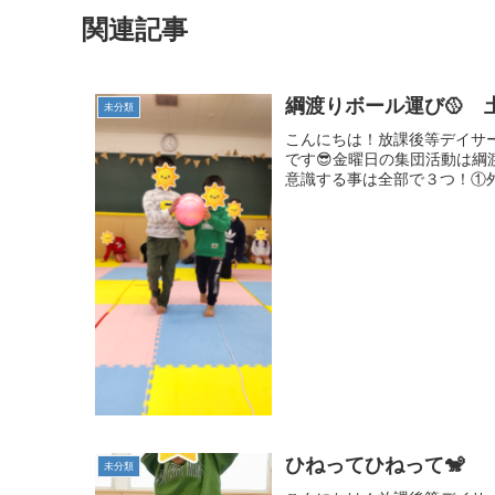
関連記事
綱渡りボール運び🥎 土
未分類
こんにちは！放課後等デイサ
です😎金曜日の集団活動は綱
意識する事は全部で３つ！①外
ひねってひねって🐒
未分類