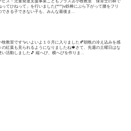
ービス・児童発達支援事業こどもプラス苫小牧教室 保育士の林で
ねってひねって」を行いました(*^^)v鉄棒にぶら下がって腰をフリ
できる子できない子も、みんな最後ま...
牧教室です🍠いよいよ１０月に入りました🍂朝晩の冷え込みを感
々の紅葉も見られるようになりましたね🍁さて、先週の土曜日はな
活動しました🎵 縦へび、横へびを作りま...