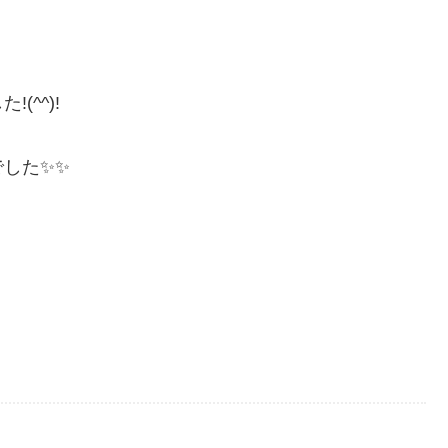
^^)!
した✨✨