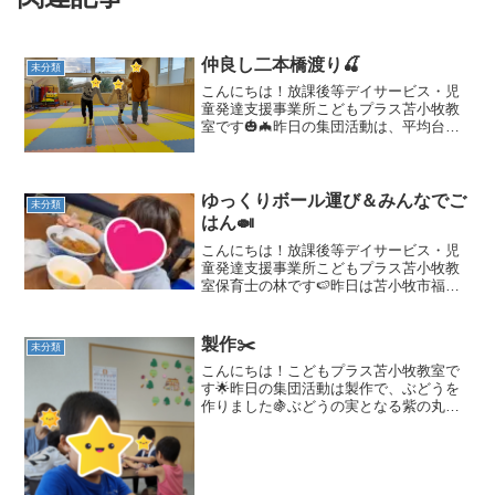
仲良し二本橋渡り🍒
未分類
こんにちは！放課後等デイサービス・児
童発達支援事業所こどもプラス苫小牧教
室です🎃🦇昨日の集団活動は、平均台で
仲良し二本橋渡りをしました😊✨お友達
と手をつないで一緒に平均台を渡る活動
です(^^♪『一人で先に行かない』ルール
でしたがお友達とペー...
ゆっくりボール運び＆みんなでご
未分類
はん🍛
こんにちは！放課後等デイサービス・児
童発達支援事業所こどもプラス苫小牧教
室保育士の林です🍉昨日は苫小牧市福祉
ふれあいセンター内にあるお食事処あい
なさんへ２回目の訪問🎵前回とは違うお
友達と一緒に食べに行ってきました！！
製作✂️
未分類
今回もカレーと冷やし中華...
こんにちは！こどもプラス苫小牧教室で
す🌟昨日の集団活動は製作で、ぶどうを
作りました🍇ぶどうの実となる紫の丸い
画用紙と台紙にそれぞれ１０までの数字
が書いていて、同じ数字と合うように貼
っていきます💭「２はここ❗」「５はどこ
かな❔」1つずつ順番に...