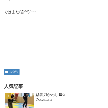
ではまた(@^^)/~~~
未分類
人気記事
忍者刀かわし🥷⚔️
2026.03.11