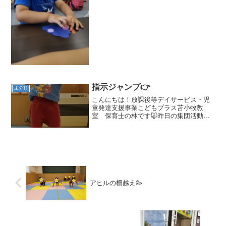
指示ジャンプ👉
未分類
こんにちは！放課後等デイサービス・児
童発達支援事業こどもプラス苫小牧教
室 保育士の林です🐷昨日の集団活動で
は「指示ジャンプ」を、行いました
(*'▽')！先週行った「天邪鬼ジャンプ」と
は異なり、今回は指示された方向にジャ
ンプ🦘💨前や後ろ、右や...
アヒルの柵越え🦢