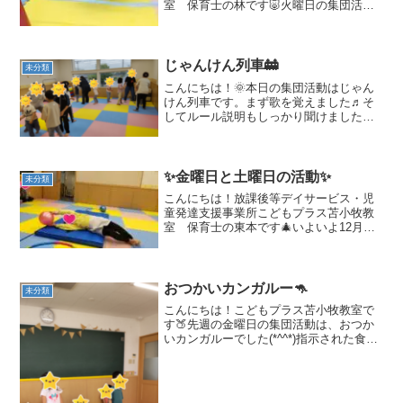
室 保育士の林です🐷火曜日の集団活動
は「足でボール投げ」を行いました！手
は使わずに、足だけで新聞紙ボールを掴
んでテープの向こうに投げます⚽身体の
コントロール力や理解力な...
じゃんけん列車🚋
未分類
こんにちは！🌞本日の集団活動はじゃん
けん列車です。まず歌を覚えました♬そ
してルール説明もしっかり聞けました。
スタート！！！じゃんけんで負けても怒
ったり泣いたりしません☺ゴーゴーゴー
ゴー♬じゃんけん列車♬どんどん長くな
ってきました★最後はこん...
✨金曜日と土曜日の活動✨
未分類
こんにちは！放課後等デイサービス・児
童発達支援事業所こどもプラス苫小牧教
室 保育士の東本です🎄いよいよ12月に
なりました✨クリスマスやお正月と、こ
どもたちにとって楽しみがたくさんある
季節になりました🔔体調に気をつけて今
月も元気に活動したいと...
おつかいカンガルー🦘
未分類
こんにちは！こどもプラス苫小牧教室で
す🍑先週の金曜日の集団活動は、おつか
いカンガルーでした(*^^*)指示された食べ
物が描かれた紙を足に挟んで運ぶ活動で
す🎵まずは、どんな食べ物を指示された
かよーく聞きます👂じーっくり聞いて探
しました🍓見つけ...