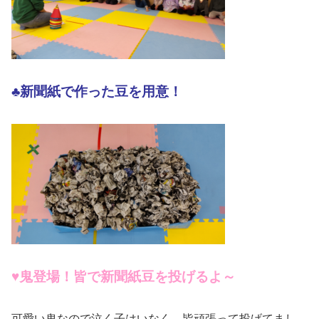
♣️新聞紙で作った豆を用意！
♥️鬼登場！皆で新聞紙豆を投げるよ～
可愛い鬼なので泣く子はいなく、皆頑張って投げてまし