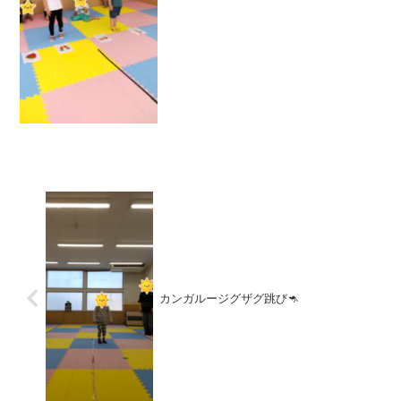
カンガルージグザグ跳び🦘