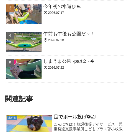
今年初の水遊び🏊
2026.07.17
午前も午後も公園だ～！
2026.07.28
しまうま公園~part２~🦓
2026.07.22
関連記事
足でボール投げ⚽🦶
未分類
こんにちは！放課後等デイサービス・児
童発達支援事業所こどもプラス苫小牧教