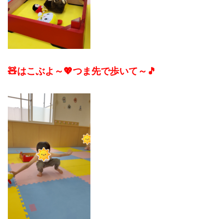
🧸はこぶよ～💖つま先で歩いて～🎵