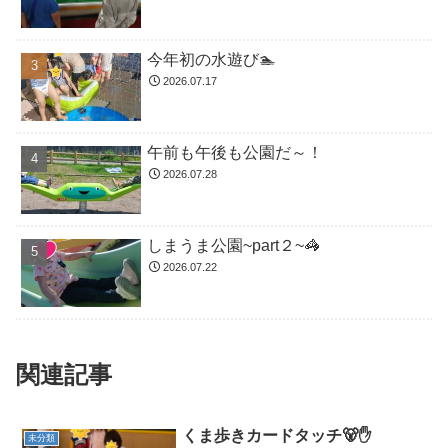
今年初の水遊び🏊
2026.07.17
午前も午後も公園だ～！
2026.07.28
しまうま公園~part２~🦓
2026.07.22
関連記事
くま歩きカードタッチ🐻✋
未分類