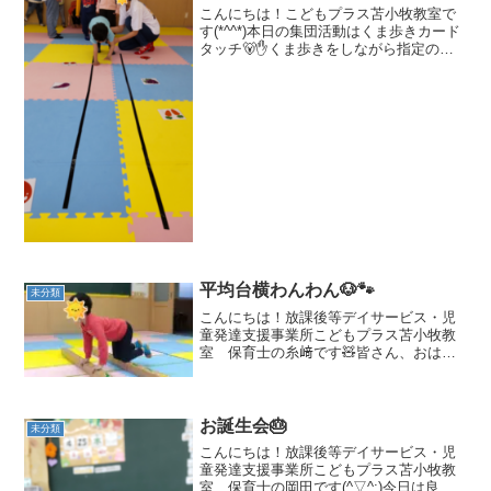
こんにちは！こどもプラス苫小牧教室で
す(*^^*)本日の集団活動はくま歩きカード
タッチ🐻✋くま歩きをしながら指定のカ
ードをタッチして進みます！どのカード
か分かるかな～？？まずはくま歩き🐻
「こう歩くよ」とスタッフが体の使い方
を伝えますのっしの...
平均台横わんわん🐶🐾
未分類
こんにちは！放課後等デイサービス・児
童発達支援事業所こどもプラス苫小牧教
室 保育士の糸﨑です🧸皆さん、おはよ
うございます‼️そして、除雪作業お疲れさ
まです❄️苫小牧教室の駐車場は、大人の
ひざ下、ふくらはぎぐらいまで積もって
いました😱💦今日は...
お誕生会🎂
未分類
こんにちは！放課後等デイサービス・児
童発達支援事業所こどもプラス苫小牧教
室 保育士の岡田です(^▽^;)今日は良い