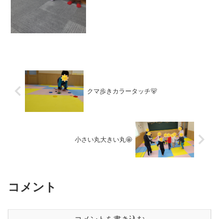
クマ歩きカラータッチ🐻
小さい丸大きい丸🤩
コメント