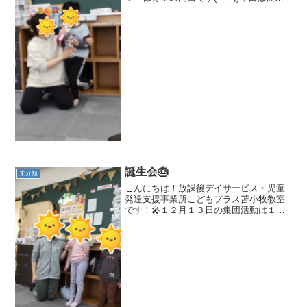
天気ですね！晴れて良かったです！(^^♪
昨日の集団活動は４月生まれのお誕生会
🎂をしました💕🎉前に来て名前等発表！
😆🎉お誕生カー...
誕生会🎂
未分類
こんにちは！放課後デイサービス・児童
発達支援事業所こどもプラス苫小牧教室
です！🎤１２月１３日の集団活動は１２
月生まれの子達のお誕生会をしました💖
名前を呼ばれて前に来ると緊張している
様子😳🎤質問する子達もドキドキ！😳🎤
お誕生カードを貰って嬉し...