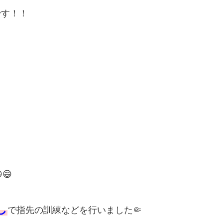
です！！
😄
し
で指先の訓練などを行いました🤏