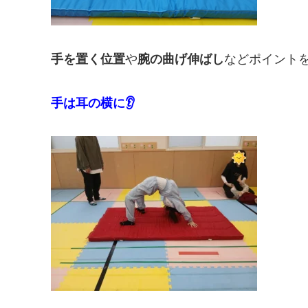
手を置く位置
や
腕の曲げ伸ばし
などポイント
手は耳の横に👂