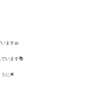
います🧺
でいます📚
うに🌟