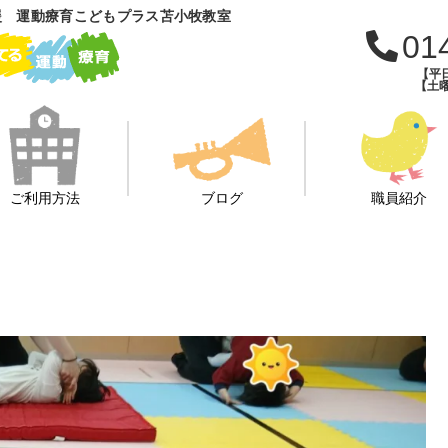
援 運動療育こどもプラス苫小牧教室
01
【平日
【土曜
ご利用方法
ブログ
職員紹介