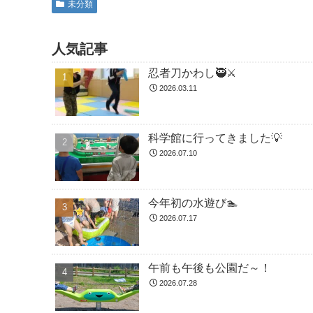
未分類
人気記事
忍者刀かわし🥷⚔️
2026.03.11
科学館に行ってきました💡
2026.07.10
今年初の水遊び🏊
2026.07.17
午前も午後も公園だ～！
2026.07.28